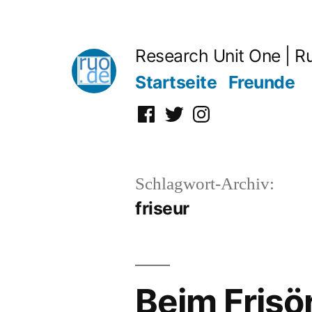
Zum
Inhalt
Research Unit One | R
springen
Startseite
Freunde
Facebook
Twitter
Instagram
Schlagwort-Archiv:
friseur
Beim Frisö