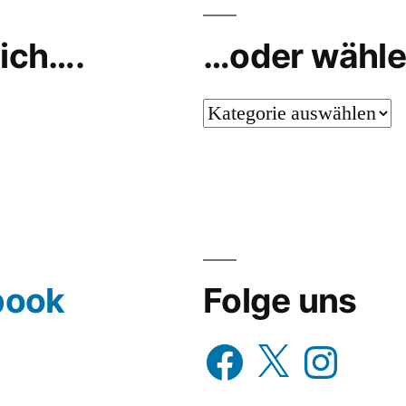
ich….
…oder wähle
…
oder
wähle
aus…
book
Folge uns
Facebook
X
Instagram