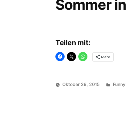
Sommer in
Teilen mit:
Mehr
Veröffe
Oktober 29, 2015
Funny
Veröffentlicht
in
soundbites
von