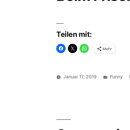
Teilen mit:
Mehr
Veröffent
Januar 17, 2019
Funny
Veröffentlicht
in
soundbites
von