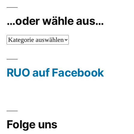
…oder wähle aus…
…
oder
wähle
RUO auf Facebook
aus…
Folge uns