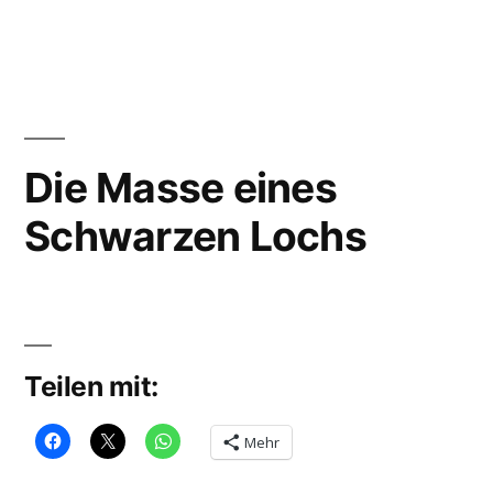
von
Ich
funny
,
weiß
gewicht
nicht
wieso
ich
nicht
Die Masse eines
abnehme
Schwarzen Lochs
–
Starterpack
Teilen mit:
Mehr