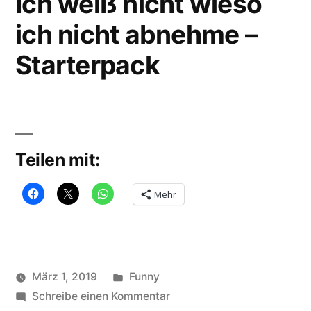
Ich weiß nicht wieso
ich nicht abnehme –
Starterpack
Teilen mit:
Mehr
Veröffentlicht
März 1, 2019
Funny
Veröffentlicht
in
zu
Schlagwörter:
soundbites
Schreibe einen Kommentar
abnehmen
,