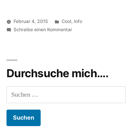
Veröffentlicht
Februar 4, 2015
Cool
,
Info
Veröffentlicht
in
zu
Schlagwörter:
soundbites
Schreibe einen Kommentar
gewicht
,
von
Die
masse
,
Masse
schwarzes
eines
loch
Schwarzen
Durchsuche mich….
Lochs
Suchen
nach: