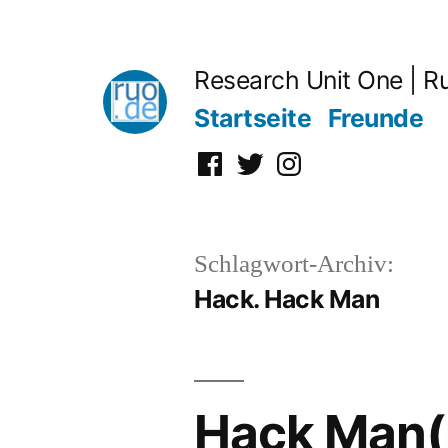
Zum
Inhalt
Research Unit One | R
springen
Startseite
Freunde
Facebook
Twitter
Instagram
Schlagwort-Archiv:
Hack. Hack Man
Hack Man(