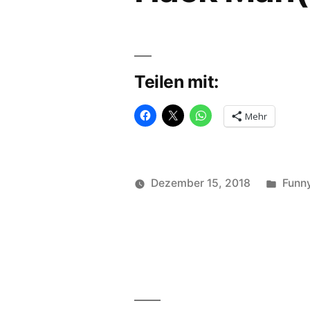
Teilen mit:
Mehr
Veröf
Dezember 15, 2018
Funn
Veröffentlicht
in
soundbites
von