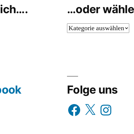
ich….
…oder wähle
…
oder
wähle
aus…
book
Folge uns
Facebook
X
Instagram