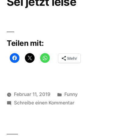
Sei jetzt leise
Teilen mit:
Mehr
Veröffentlicht
Februar 11, 2019
Funny
Veröffentlicht
in
zu
Schlagwörter:
soundbites
Schreibe einen Kommentar
Halts
von
Sei
Maul
,
jetzt
nerven
,
leise
spruch