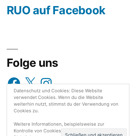
wähle
RUO auf Facebook
aus…
Folge uns
Facebook
X
Instagram
Datenschutz und Cookies: Diese Website
verwendet Cookies. Wenn du die Website
weiterhin nutzt, stimmst du der Verwendung von
Cookies zu.
Weitere Informationen, beispielsweise zur
Research Unit One | Ruo.de
,
Mit Stolz präsentiert von
Kontrolle von Cookies, findest du hier:
Cookie-
WordPress.
Datenschutzerklärung
Impressum