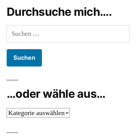
Durchsuche mich….
Suchen
nach:
…oder wähle aus…
…
oder