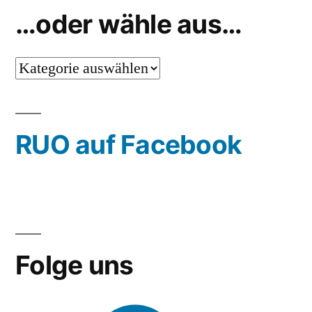
…oder wähle aus…
…
oder
wähle
RUO auf Facebook
aus…
Folge uns
Facebook