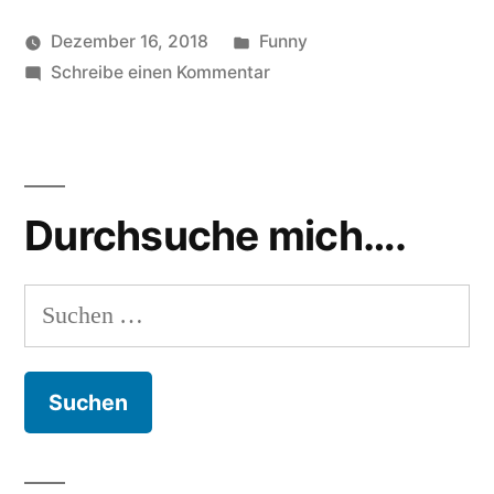
Veröffentlicht
Dezember 16, 2018
Funny
Veröffentlicht
in
zu
Schlagwörter:
soundbites
Schreibe einen Kommentar
Homepage
,
von
Eine
internet
,
Internetseite
webseite
besuchen
Durchsuche mich….
Suchen
nach: