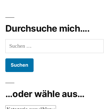
dafür
other
,
Fuck
,
funny
,
Durchsuche mich….
planet
Suchen
nach:
…oder wähle aus…