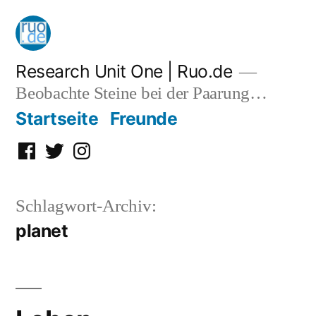
Zum
Inhalt
springen
Research Unit One | Ruo.de
Beobachte Steine bei der Paarung…
Startseite
Freunde
Facebook
Twitter
Instagram
Schlagwort-Archiv:
planet