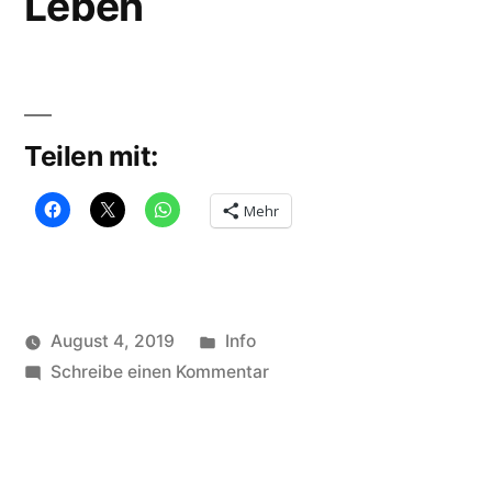
Leben
Teilen mit:
Mehr
Veröffentlicht
August 4, 2019
Info
Veröffentlicht
in
zu
Schlagwörter:
soundbites
Schreibe einen Kommentar
life
,
von
Leben
neil
de
grasse
,