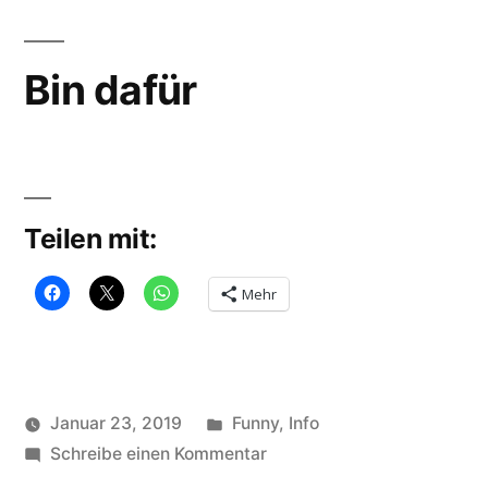
ocean
,
planet
,
quote
Bin dafür
Teilen mit:
Mehr
Veröffentlicht
Januar 23, 2019
Funny
,
Info
Veröffentlicht
in
zu
Schlagwörter:
soundbites
Schreibe einen Kommentar
demo
,
von
Bin
each