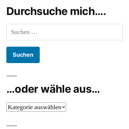
Durchsuche mich….
Suchen
nach:
…oder wähle aus…
…
oder