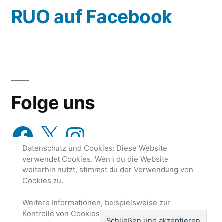
wähle
RUO auf Facebook
aus…
Folge uns
Facebook
X
Instagram
Datenschutz und Cookies: Diese Website
verwendet Cookies. Wenn du die Website
weiterhin nutzt, stimmst du der Verwendung von
Cookies zu.
Weitere Informationen, beispielsweise zur
Research Unit One | Ruo.de
,
Mit Stolz präsentiert von
Kontrolle von Cookies, findest du hier:
Cookie-
WordPress.
Datenschutzerklärung
Impressum