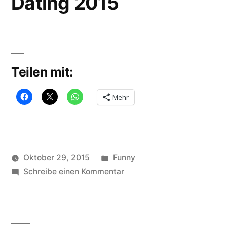
Dating 2015
Teilen mit:
Mehr
Veröffentlicht
Oktober 29, 2015
Funny
Veröffentlicht
in
zu
Schlagwörter:
soundbites
Schreibe einen Kommentar
date
,
von
Dating
dating
,
2015
selbstverliebt
,
selfie