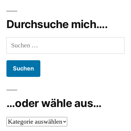
Künstlern
Schmerzen
,
dargestellt
Skala
Durchsuche mich….
Suchen
nach:
…oder wähle aus…
…