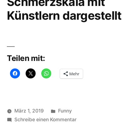
Schmerzskala mit
Künstlern dargestellt
Teilen mit:
Mehr
Veröffentlicht
März 1, 2019
Funny
Veröffentlicht
in
zu
Schlagwörter:
soundbites
Schreibe einen Kommentar
funny
,
von
Schmerzskala
Gemälse
,
mit
künstler
,