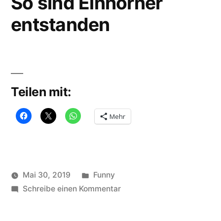
So sind Einhörner
entstanden
Teilen mit:
Mehr
Veröffentlicht
Mai 30, 2019
Funny
Veröffentlicht
in
zu
Schlagwörter:
soundbites
Schreibe einen Kommentar
Einhorn
,
von
So
funny
,
sind
Unicorn
,