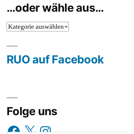
…oder wähle aus…
…
oder
wähle
RUO auf Facebook
aus…
Folge uns
Facebook
X
Instagram