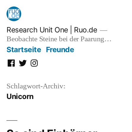
Zum
Inhalt
springen
Research Unit One | Ruo.de
Beobachte Steine bei der Paarung…
Startseite
Freunde
Facebook
Twitter
Instagram
Schlagwort-Archiv:
Unicorn