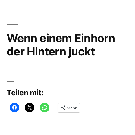
Einhörner
Walros
entstanden
Wenn einem Einhorn
der Hintern juckt
Teilen mit:
Mehr