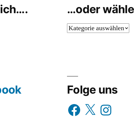
ich….
…oder wähle
…
oder
wähle
aus…
book
Folge uns
Facebook
X
Instagram