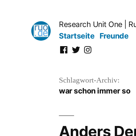
Zum
Inhalt
Research Unit One | R
springen
Startseite
Freunde
Facebook
Twitter
Instagram
Schlagwort-Archiv:
war schon immer so
Anders De