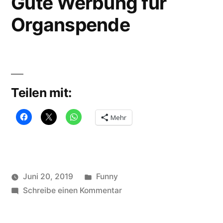
Gute Werbung für
Organspende
Teilen mit:
Mehr
Veröffentlicht
Juni 20, 2019
Funny
Veröffentlicht
in
zu
Schlagwörter:
soundbites
Schreibe einen Kommentar
Ad
,
von
Gute
funny
,
Werbung
Organspende
,