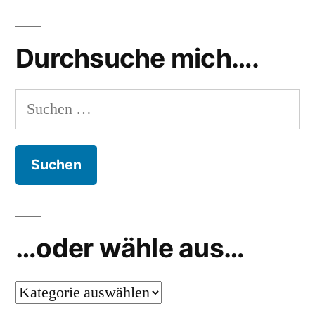
für
Werbunf
Organspende
Durchsuche mich….
Suchen
nach:
…oder wähle aus…
…