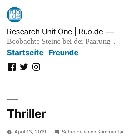
Zum
Inhalt
springen
Research Unit One | Ruo.de
Beobachte Steine bei der Paarung…
Startseite
Freunde
Facebook
Twitter
Instagram
Thriller
zu
April 13, 2019
Schreibe einen Kommentar