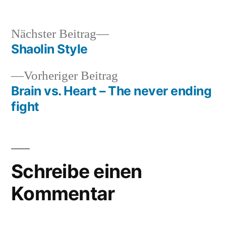
soundbites
Brücke
,
von
funny
,
schild
,
Nächster
Nächster Beitrag
Thriller
Beitrag:
Shaolin Style
Beitragsnavigation
Vorheriger
Vorheriger Beitrag
Beitrag:
Brain vs. Heart – The never ending
fight
Schreibe einen
Kommentar