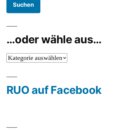
…oder wähle aus…
…
oder
wähle
RUO auf Facebook
aus…