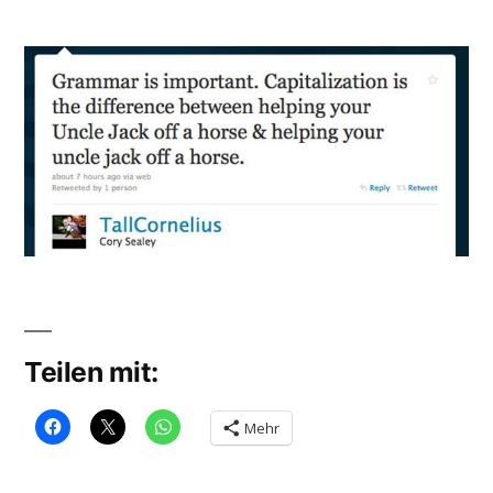
Veröffentlicht
Uncle
soundbites
von
Jack
Teilen mit:
Mehr