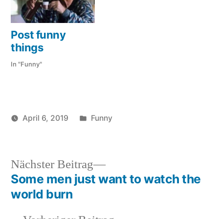
Post funny
things
In "Funny"
Veröffentlicht
April 6, 2019
Funny
Veröffentlicht
in
soundbites
von
Nächster
Nächster Beitrag
Beitrag:
Some men just want to watch the
Beitragsnavigation
world burn