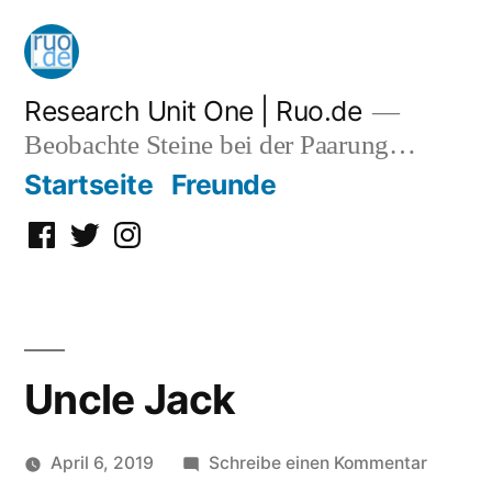
Zum
Inhalt
springen
Research Unit One | Ruo.de
Beobachte Steine bei der Paarung…
Startseite
Freunde
Facebook
Twitter
Instagram
Uncle Jack
zu
April 6, 2019
Schreibe einen Kommentar