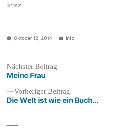
In "Info"
Veröffentlicht
Oktober 12, 2014
Info
Veröffentlicht
in
soundbites
von
Nächster
Nächster Beitrag
Beitrag:
Meine Frau
Beitragsnavigation
Vorheriger
Vorheriger Beitrag
Beitrag:
Die Welt ist wie ein Buch…