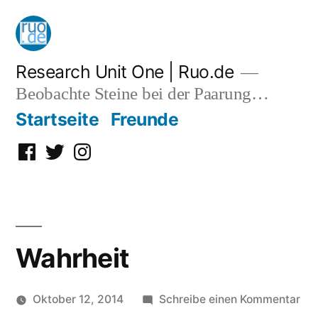
Zum
Inhalt
springen
Research Unit One | Ruo.de
Beobachte Steine bei der Paarung…
Startseite
Freunde
Facebook
Twitter
Instagram
Wahrheit
zu
Oktober 12, 2014
Schreibe einen Kommentar