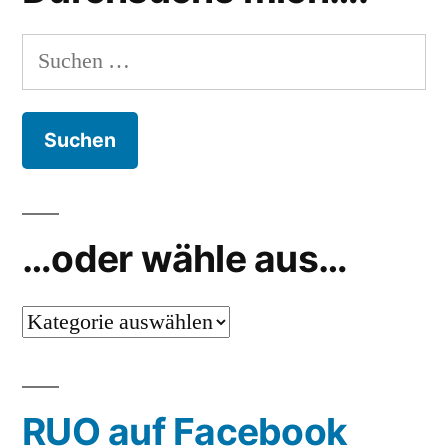
Suchen
nach:
…oder wähle aus…
…
oder
wähle
RUO auf Facebook
aus…