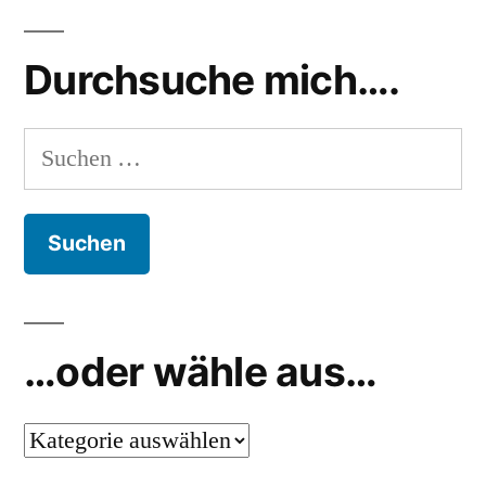
Durchsuche mich….
Suchen
nach:
…oder wähle aus…
…
oder