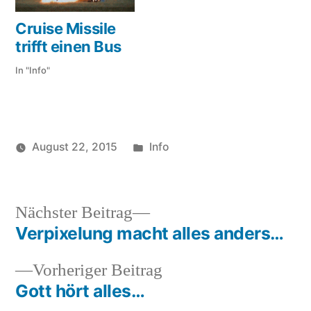
Cruise Missile
trifft einen Bus
In "Info"
Veröffentlicht
August 22, 2015
Info
Veröffentlicht
in
soundbites
von
Nächster
Nächster Beitrag
Beitrag:
Verpixelung macht alles anders…
Beitragsnavigation
Vorheriger
Vorheriger Beitrag
Beitrag:
Gott hört alles…