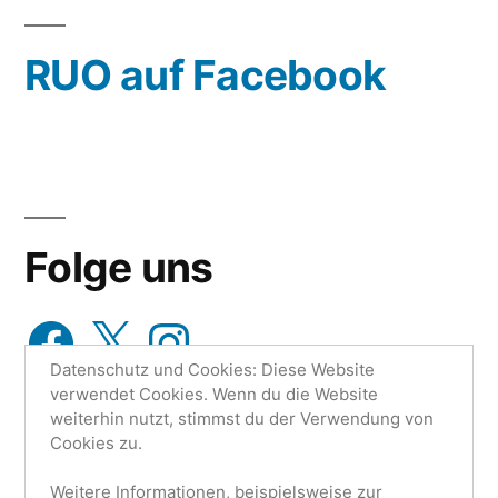
wähle
RUO auf Facebook
aus…
Folge uns
Facebook
X
Instagram
Datenschutz und Cookies: Diese Website
verwendet Cookies. Wenn du die Website
weiterhin nutzt, stimmst du der Verwendung von
Cookies zu.
Weitere Informationen, beispielsweise zur
Research Unit One | Ruo.de
,
Mit Stolz präsentiert von