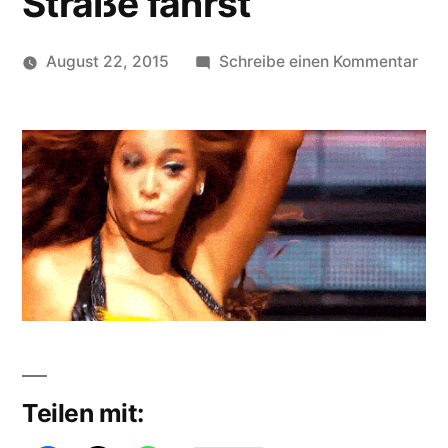
Straße fährst
zu
August 22, 2015
Schreibe einen Kommentar
Veröffentlicht
Wen
soundbites
von
du
im
Bus
steh
und
übe
eine
holp
Str
fähr
Teilen mit: