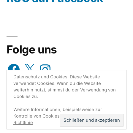
aus…
Folge uns
Facebook
X
Instagram
Datenschutz und Cookies: Diese Website
verwendet Cookies. Wenn du die Website
weiterhin nutzt, stimmst du der Verwendung von
Cookies zu.
Weitere Informationen, beispielsweise zur
Research Unit One | Ruo.de
,
Mit Stolz präsentiert von
Kontrolle von Cookies, findest du hier:
Cookie-
WordPress.
Datenschutzerklärung
Impressum
Richtlinie