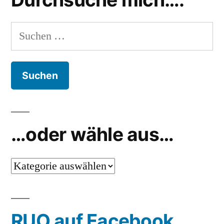
Suchen
nach:
…oder wähle aus…
…
oder
wähle
RUO auf Facebook