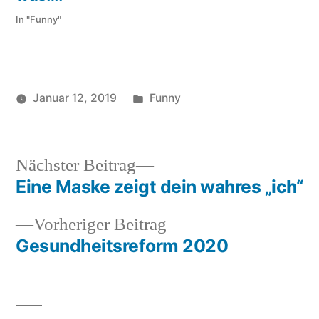
In "Funny"
Veröffentlicht
Januar 12, 2019
Funny
Veröffentlicht
in
Schlagwörter:
soundbites
Auftrag
,
von
Budget
,
business
,
Nächster
Nächster Beitrag
Kundenwunsch
Beitrag:
Eine Maske zeigt dein wahres „ich“
Beitragsnavigation
Vorheriger
Vorheriger Beitrag
Beitrag:
Gesundheitsreform 2020