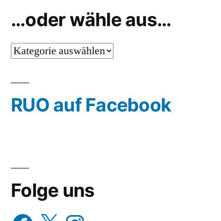
…oder wähle aus…
…
oder
wähle
RUO auf Facebook
aus…
Folge uns
Facebook
X
Instagram