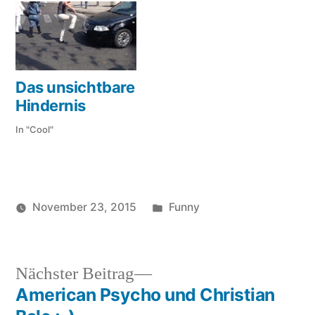
Das unsichtbare
Hindernis
In "Cool"
Veröffentlicht
November 23, 2015
Funny
Veröffentlicht
in
Schlagwörter:
soundbites
am
von
fötzchen
,
es
Nächster
Nächster Beitrag
brennt
,
Beitrag:
American Psycho und Christian
Beitragsnavigation
lustig
,