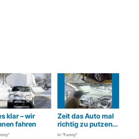
es klar – wir
Zeit das Auto mal
nnen fahren
richtig zu putzen…
unny"
In "Funny"