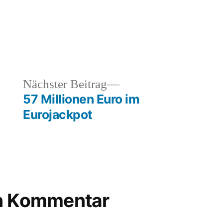
entlicht
Schlagwörter:
auto
motorrad
,
lustig
,
heriger
Nächster
Nächster Beitrag
straße
,
rag:
Beitrag:
57 Millionen Euro im
surfen
Eurojackpot
en Kommentar