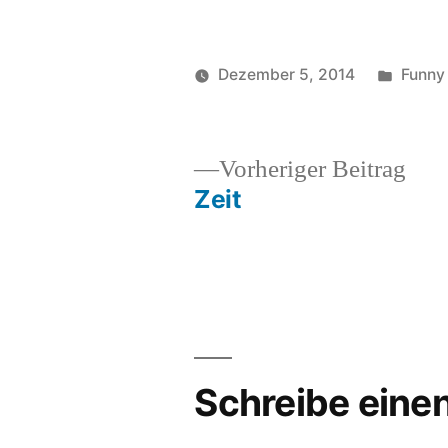
Veröff
Dezember 5, 2014
Funny
Veröffentlicht
in
soundbites
von
Vor
Vorheriger Beitrag
Beit
Zeit
Beitragsnavigation
Schreibe ein