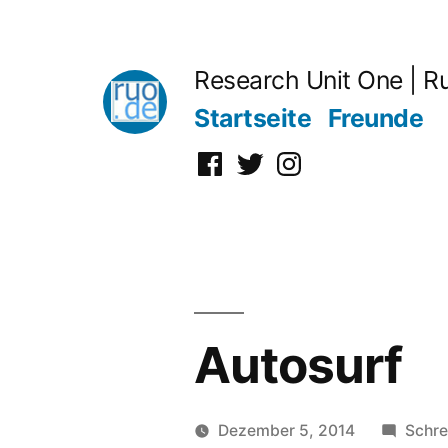
Zum
Inhalt
Research Unit One | R
springen
Startseite
Freunde
Facebook
Twitter
Instagram
Autosurf
Dezember 5, 2014
Schre