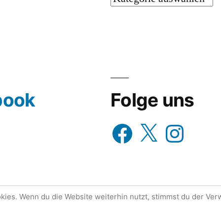
oder
wähle
aus…
book
Folge uns
Facebook
X
Instagram
ies. Wenn du die Website weiterhin nutzt, stimmst du der Ve
tolz präsentiert von WordPress.
Datenschutzerklärung