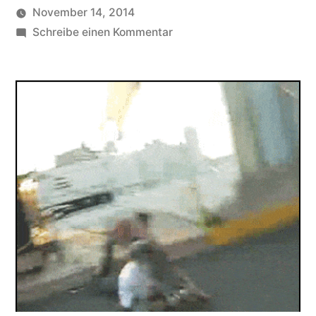
November 14, 2014
Veröffentlicht
zu
soundbites
Schreibe einen Kommentar
von
Ich
spring
mal
über
die
Ketten