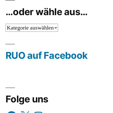
…oder wähle aus…
…
oder
wähle
RUO auf Facebook
aus…
Folge uns
Facebook
X
Instagram