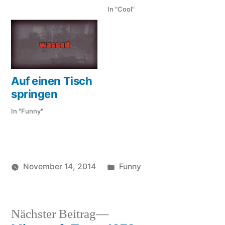
In "Cool"
Auf einen Tisch
springen
In "Funny"
Veröffentlicht
November 14, 2014
Funny
Veröffentlicht
in
Schlagwörter:
soundbites
ketten
,
von
skateboard
,
springen
,
Nächster
Nächster Beitrag
sprung