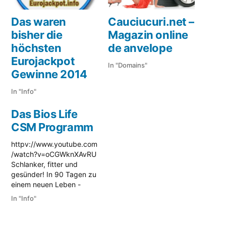
Das waren
Cauciucuri.net –
bisher die
Magazin online
höchsten
de anvelope
Eurojackpot
In "Domains"
Gewinne 2014
In "Info"
Das Bios Life
CSM Programm
httpv://www.youtube.com
/watch?v=oCGWknXAvRU
Schlanker, fitter und
gesünder! In 90 Tagen zu
einem neuen Leben -
garantiert, effektiv und
In "Info"
für jeden machbar. Das
CSM Programm hat
Zehntausende in den USA