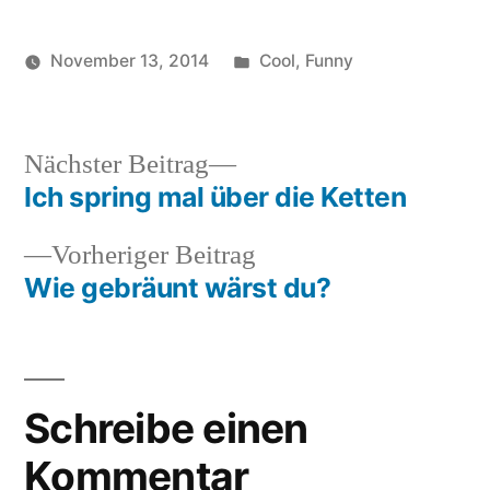
und Asien begeistert.
Jetzt startet es in
Veröffentlicht
November 13, 2014
Cool
,
Funny
Europa.... --> Mehr
Informationen zum Bios
Veröffentlicht
in
Schlagwörter:
soundbites
eine
Life CSM Programm
von
stunde
Weitere Unicity-Produkte
im Onlineshop
lang
,
Nächster
Nächster Beitrag
kaufen
,
Beitrag:
Ich spring mal über die Ketten
Beitragsnavigation
offizieller
shop
,
Vorheriger
Vorheriger Beitrag
ohne
Beitrag:
Wie gebräunt wärst du?
einladung
,
oneplus
one
,
online
Schreibe einen
Kommentar