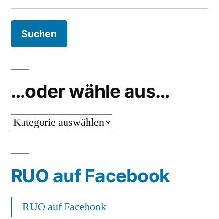
nach:
…oder wähle aus…
…
oder
wähle
RUO auf Facebook
aus…
RUO auf Facebook