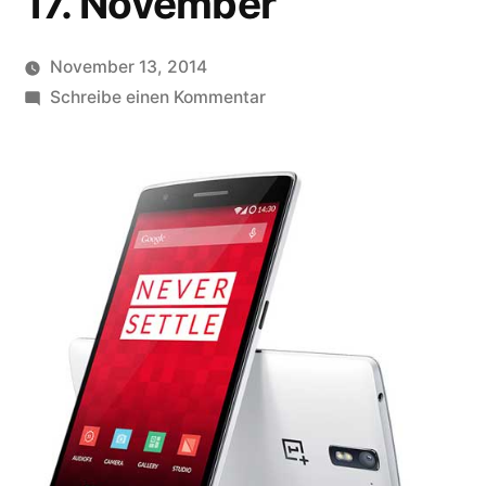
17. November
November 13, 2014
Veröffentlicht
zu
soundbites
Schreibe einen Kommentar
von
OnePlus
One
für
eine
Stunde
zu
kaufen
am
17.
November