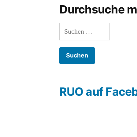
scho
Durchsuche m
Suchen
nach:
RUO auf Face