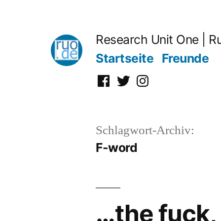
Zum
Inhalt
Research Unit One | R
springen
Startseite
Freunde
Facebook
Twitter
Instagram
Schlagwort-Archiv:
F-word
…the fuck,