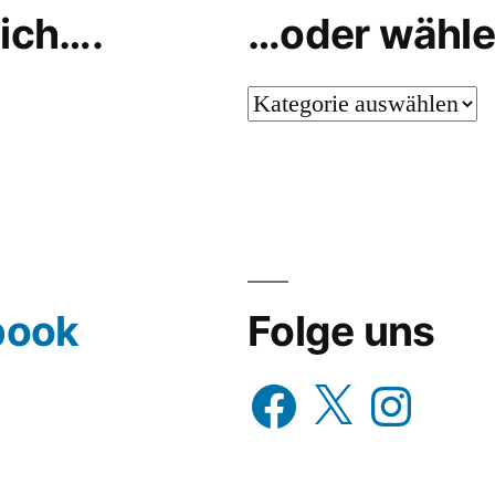
ol
ich….
…oder wähle
…
oder
wähle
aus…
book
Folge uns
Facebook
X
Instagram