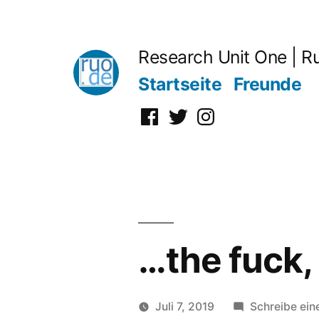
Zum
Inhalt
Research Unit One | R
springen
Startseite
Freunde
Facebook
Twitter
Instagram
…the fuck,
Juli 7, 2019
Schreibe ei