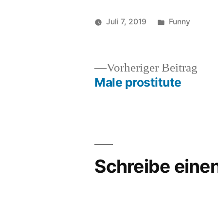
Veröffentlich
Juli 7, 2019
Funny
Veröffentlicht
in
Schl
soundbites
clas
von
F-
wor
Vor
Vorheriger Beitrag
Fuc
Beit
Male prostitute
Beitragsnavigation
funn
Kid
,
scho
Schreibe ein