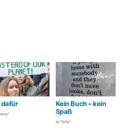
 dafür
Kein Buch – kein
Spaß
unny"
In "Info"