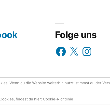
wähle
aus…
book
Folge uns
Facebook
X
Instagram
ies. Wenn du die Website weiterhin nutzt, stimmst du der Ve
tolz präsentiert von WordPress.
Datenschutzerklärung
Cookies, findest du hier:
Cookie-Richtlinie